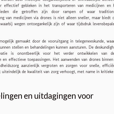
r effectief gebleken in het transporteren van medicijnen en 
ebieden die getroffen zijn door rampen of waar tradition
ng van medicijnen via drones is niet alleen sneller, maar biedt 
 waarbij wegen ontoegankelijk zijn of waar tijdsdruk levensbepal
ogelijk gemaakt door de vooruitgang in telegeneeskunde, waar
unnen stellen en behandelingen kunnen aansturen. De deskundigh
ovatie is onontbeerlijk voor het verder ontwikkelen van d
ge en effectieve toepassingen. Het aanwenden van drones binnen
heidszorg aanzienlijk vergroten en zorgen voor snelle, efficië
uiteindelijk de kwaliteit van zorg verhoogt, met name in kritieke
lingen en uitdagingen voor