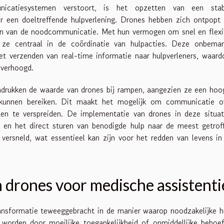
icatiesystemen verstoort, is het opzetten van een stab
 een doeltreffende hulpverlening. Drones hebben zich ontpopt 
len van de noodcommunicatie. Met hun vermogen om snel en flexi
ze centraal in de coördinatie van hulpacties. Deze onbema
et verzenden van real-time informatie naar hulpverleners, waard
 verhoogd.
rukken de waarde van drones bij rampen, aangezien ze een hoo
kunnen bereiken. Dit maakt het mogelijk om communicatie o
en te verspreiden. De implementatie van drones in deze situat
ën en het direct sturen van benodigde hulp naar de meest getrof
 versneld, wat essentieel kan zijn voor het redden van levens in
n drones voor medische assistenti
ansformatie teweeggebracht in de manier waarop noodzakelijke h
 worden door moeilijke toegankelijkheid of onmiddellijke behoef