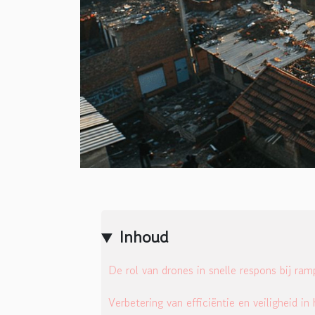
Inhoud
De rol van drones in snelle respons bij ra
Verbetering van efficiëntie en veiligheid in