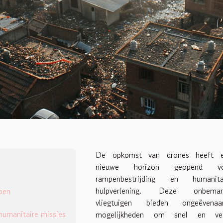
De opkomst van drones heeft 
nieuwe horizon geopend vo
rampenbestrijding en humanita
hulpverlening. Deze onbema
mpen
vliegtuigen bieden ongeëvenaa
 humanitaire missies
mogelijkheden om snel en vei