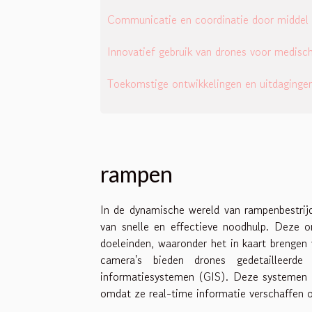
Communicatie en coordinatie door middel 
Innovatief gebruik van drones voor medisch
Toekomstige ontwikkelingen en uitdagingen
rampen
In de dynamische wereld van rampenbestrijd
van snelle en effectieve noodhulp. Deze o
doeleinden, waaronder het in kaart brengen
camera's bieden drones gedetailleerde
informatiesystemen (GIS). Deze systemen z
omdat ze real-time informatie verschaffen 