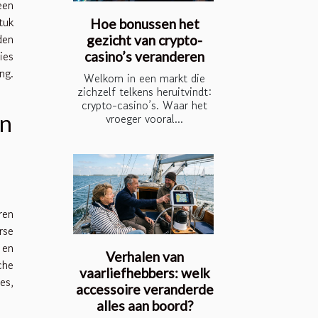
een
tuk
Hoe bonussen het
den
gezicht van crypto-
ies
casino’s veranderen
ng.
Welkom in een markt die
zichzelf telkens heruitvindt:
crypto-casino’s. Waar het
in
vroeger vooral...
ren
rse
 en
Verhalen van
che
vaarliefhebbers: welk
es,
accessoire veranderde
alles aan boord?