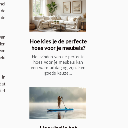
nel
 de
 de
van
Hoe kies je de perfecte
den
hoes voor je meubels?
van
Het vinden van de perfecte
eld
hoes voor je meubels kan
een ware uitdaging zijn. Een
goede keuze...
 in
dat
ief