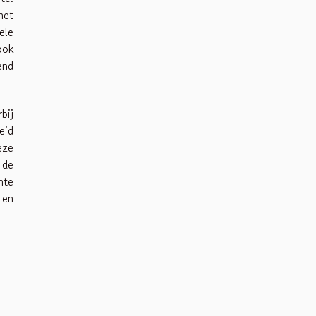
het
ele
ook
end
bij
eid
eze
 de
nte
 en