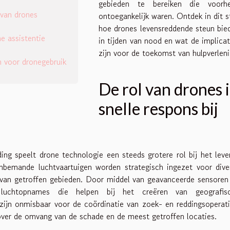
gebieden te bereiken die voorh
van drones
ontoegankelijk waren. Ontdek in dit s
hoe drones levensreddende steun bie
e assistentie
in tijden van nood en wat de implicat
zijn voor de toekomst van hulpverleni
 voor dronegebruik
De rol van drones 
snelle respons bij
ing speelt drone technologie een steeds grotere rol bij het leve
nbemande luchtvaartuigen worden strategisch ingezet voor dive
 van getroffen gebieden. Door middel van geavanceerde sensoren
 luchtopnames die helpen bij het creëren van geografis
ijn onmisbaar voor de coördinatie van zoek- en reddingsoperati
over de omvang van de schade en de meest getroffen locaties.