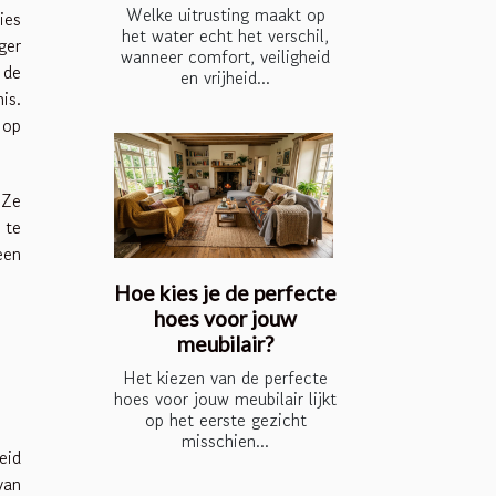
Welke uitrusting maakt op
ies
het water echt het verschil,
ger
wanneer comfort, veiligheid
 de
en vrijheid...
is.
 op
 Ze
 te
een
Hoe kies je de perfecte
hoes voor jouw
meubilair?
e
Het kiezen van de perfecte
hoes voor jouw meubilair lijkt
op het eerste gezicht
misschien...
eid
van