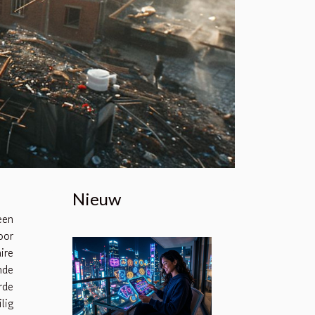
Nieuw
een
or
ire
nde
rde
lig