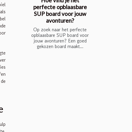
Hoe vind je het
iel
perfecte opblaasbare
als
SUP board voor jouw
bel
avonturen?
nde
Op zoek naar het perfecte
oor
opblaasbare SUP board voor
jouw avonturen? Een goed
gekozen board maakt...
gte
ver
ies
fen
 de
e
ulp
te.