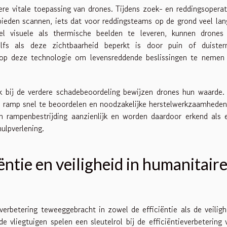
ere vitale toepassing van drones. Tijdens zoek- en reddingsoperat
bieden scannen, iets dat voor reddingsteams op de grond veel lan
visuele als thermische beelden te leveren, kunnen drones
fs als deze zichtbaarheid beperkt is door puin of duistern
 op deze technologie om levensreddende beslissingen te nemen
ook bij de verdere schadebeoordeling bewijzen drones hun waarde.
de ramp snel te beoordelen en noodzakelijke herstelwerkzaamheden
n rampenbestrijding aanzienlijk en worden daardoor erkend als 
ulpverlening.
ëntie en veiligheid in humanitair
verbetering teweeggebracht in zowel de efficiëntie als de veiligh
vliegtuigen spelen een sleutelrol bij de efficiëntieverbetering 