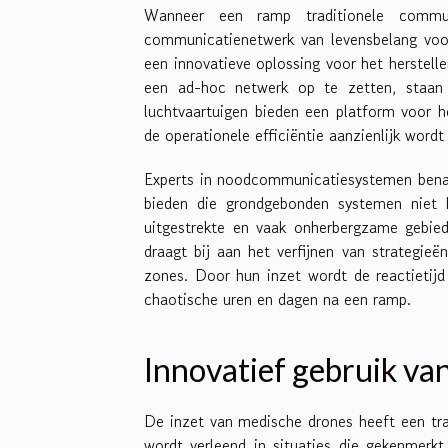
Wanneer een ramp traditionele commun
communicatienetwerk van levensbelang voor
een innovatieve oplossing voor het herstel
een ad-hoc netwerk op te zetten, staan 
luchtvaartuigen bieden een platform voor h
de operationele efficiëntie aanzienlijk wordt
Experts in noodcommunicatiesystemen benad
bieden die grondgebonden systemen niet 
uitgestrekte en vaak onherbergzame gebied
draagt bij aan het verfijnen van strategie
zones. Door hun inzet wordt de reactietijd
chaotische uren en dagen na een ramp.
Innovatief gebruik va
De inzet van medische drones heeft een tr
wordt verleend in situaties die gekenmerkt